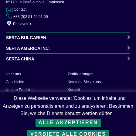
85170 Le Poiré-sur-Vie, Frankreich
Contact
+33 (0)2 51 45 91 00
En savoir +
SERTA BULGARIEN
SERTA AMERICA INC.
SERTA CHINA
Contact
Über uns
Zertifizierungen
En savoir +
Contact
Geschichte
Kommen Sie zu uns
En savoir +
Unsere Produkte
Kontakt
Contact
Dienstleistungen
Diese Webseite verwendet 'Cookies' um Inhalte und
En savoir +
Forschung & Entwicklung
Anzeigen zu personalisieren und zu analysieren. Bestimmen
Sie, welche Dienste benutzt werden dürfen
Sicherheit & Qualität
Soziale Verantwortung von
ALLE AKZEPTIEREN
Unternehmen
VERBIETE ALLE COOKIES