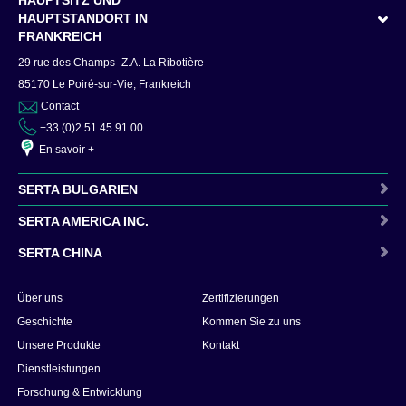
HAUPTSTANDORT IN
FRANKREICH
29 rue des Champs -Z.A. La Ribotière
85170 Le Poiré-sur-Vie, Frankreich
Contact
+33 (0)2 51 45 91 00
En savoir +
SERTA BULGARIEN
SERTA AMERICA INC.
SERTA CHINA
Contact
Über uns
Zertifizierungen
En savoir +
Contact
Geschichte
Kommen Sie zu uns
En savoir +
Unsere Produkte
Kontakt
Contact
Dienstleistungen
En savoir +
Forschung & Entwicklung