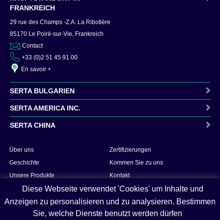
FRANKREICH
29 rue des Champs -Z.A. La Ribotière
85170 Le Poiré-sur-Vie, Frankreich
Contact
+33 (0)2 51 45 91 00
En savoir +
SERTA BULGARIEN
SERTA AMERICA INC.
SERTA CHINA
Contact
Über uns
Zertifizierungen
En savoir +
Contact
Geschichte
Kommen Sie zu uns
En savoir +
Unsere Produkte
Kontakt
Contact
Diese Webseite verwendet 'Cookies' um Inhalte und
Dienstleistungen
En savoir +
Anzeigen zu personalisieren und zu analysieren. Bestimmen
Forschung & Entwicklung
Sie, welche Dienste benutzt werden dürfen
Sicherheit & Qualität