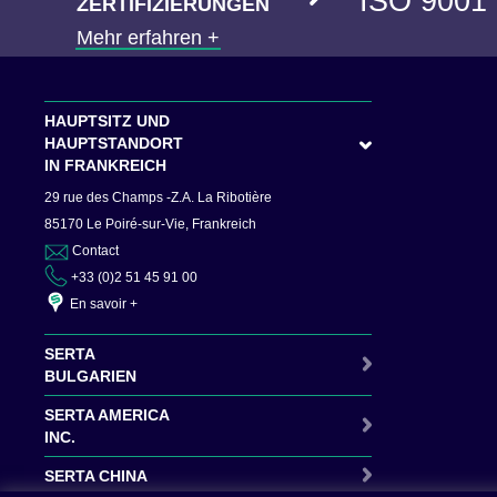
ISO 9001
ZERTIFIZIERUNGEN
Mehr erfahren +
HAUPTSITZ UND
HAUPTSTANDORT
IN FRANKREICH
29 rue des Champs -Z.A. La Ribotière
85170 Le Poiré-sur-Vie, Frankreich
Contact
+33 (0)2 51 45 91 00
En savoir +
SERTA
BULGARIEN
SERTA AMERICA
INC.
SERTA CHINA
Contact